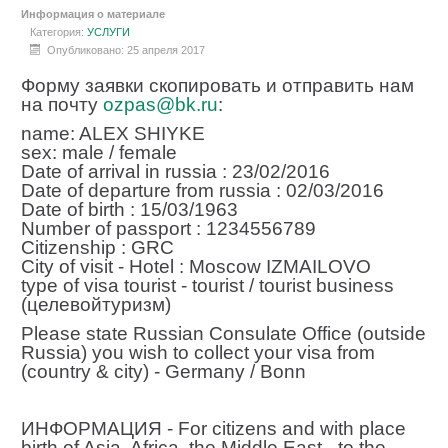
Информация о материале
Категория:
УСЛУГИ
Опубликовано: 25 апреля 2017
Форму заявки скопировать и отправить нам
на почту
ozpas@bk.ru
:
name: ALEX SHIYKE
sex: male / female
Date of arrival in russia : 23/02/2016
Date of departure from russia : 02/03/2016
Date of birth : 15/03/1963
Number of passport : 1234556789
Citizenship : GRC
City of visit - Hotel : Moscow IZMAILOVO
type of visa tourist - tourist / tourist business
(
целевой
туризм
)
Please state Russian Consulate Office (outside
Russia) you wish to collect your visa from
(country & city) - Germany / Bonn
ИНФОРМАЦИЯ
- For citizens and with place
birth of Asia, Africa, the Middle East - to the