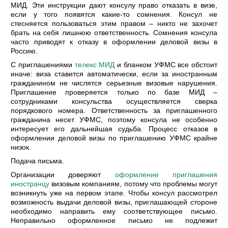
МИД. Эти инструкции дают консулу право отказать в визе,
если у того появятся какие-то сомнения. Консул не
стесняется пользоваться этим правом – никто не захочет
брать на себя лишнюю ответственность. Сомнения консула
часто приводят к отказу в оформлении деловой визы в
Россию.
С приглашениями
телекс МИД
и бланком УФМС все обстоит
иначе: виза ставится автоматически, если за иностранным
гражданином не числятся серьезные визовые нарушения.
Приглашение проверяется только по базе МИД –
сотрудниками консульства осуществляется сверка
порядкового номера. Ответственность за приглашенного
гражданина несет УФМС, поэтому консула не особенно
интересует его дальнейшая судьба. Процесс отказов в
оформлении деловой визы по приглашению УФМС крайне
низок.
Подача письма.
Организации доверяют
оформление приглашения
иностранцу
визовым компаниям, потому что проблемы могут
возникнуть уже на первом этапе. Чтобы консул рассмотрел
возможность выдачи деловой визы, приглашающей стороне
необходимо направить ему соответствующее письмо.
Неправильно оформленное письмо не подлежит