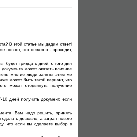
та? В этой статье мы дадим ответ!
е нового, это неважно - проходит,
, будет тридцать дней, с того дня
я документа может оказать влияние
 очень многие люди заняты этим же
кже может быть такой вариант, что
го может отодвинуть получение
-10 дней получить документ, если
мента. Вам надо решить, принять
я сделать дешевле, а загран нового
ду, что если вы сделаете выбор в