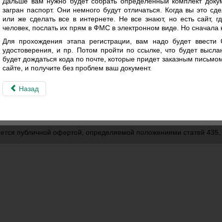
Дальше вам нужно будет собрать определенный комплект докум
загран паспорт. Они немного будут отличаться. Когда вы это с
или же сделать все в интернете. Не все знают, но есть сайт, 
человек, послать их прям в ФМС в электронном виде. Но сначала 
Для прохождения этапа регистрации, вам надо будет ввести
удостоверения, и пр. Потом пройти по ссылке, что будет высла
будет дождаться кода по почте, которые придет заказным письмом
сайте, и получите без проблем ваш документ.
Назад
ется публичной офертой, определяемой положениями статей 435, 