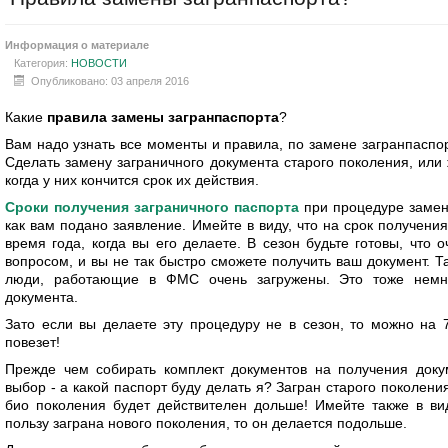
Информация о материале
Категория:
НОВОСТИ
Опубликовано: 03 апреля 2016
Какие
правила замены загранпаспорта
?
Вам надо узнать все моменты и правила, по замене загранпаспор
Сделать замену заграничного документа старого поколения, или ж
когда у них кончится срок их действия.
Сроки получения заграничного паспорта
при процедуре замены
как вам подано заявление. Имейте в виду, что на срок получени
время года, когда вы его делаете. В сезон будьте готовы, что
вопросом, и вы не так быстро сможете получить ваш документ. Та
люди, работающие в ФМС очень загружены. Это тоже немно
документа.
Зато если вы делаете эту процедуру не в сезон, то можно на 7
повезет!
Прежде чем собирать комплект документов на получения доку
выбор - а какой паспорт буду делать я? Загран старого поколени
био поколения будет действителен дольше! Имейте также в ви
пользу заграна нового поколения, то он делается подольше.