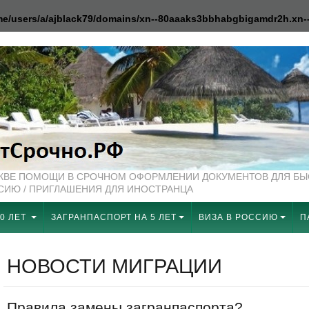
e/users/a/ajblack79/domains/xn--80aaaks3bbhabgbigamdr2h.xn--p
СКВЕ ПОМОЩИ В СРОЧНОМ ОФОРМЛЕНИИ ДОКУМЕНТОВ ДЛЯ Б
ССИЮ / ПРИГЛАШЕНИЯ ДЛЯ ИНОСТРАНЦА
0 ЛЕТ
ЗАГРАНПАСПОРТ НА 5 ЛЕТ
ВИЗА В РОССИЮ
П
НОВОСТИ МИГРАЦИИ
Правила замены загранпаспорта?