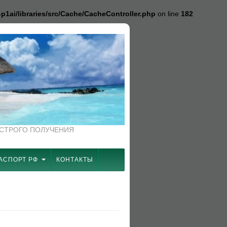
1ai/libraries/src/Cache/CacheController.php
on line
182
ЫСТРОГО ПОЛУЧЕНИЯ
АСПОРТ РФ
КОНТАКТЫ