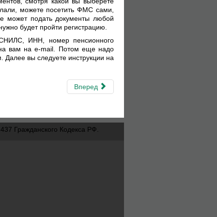
ентов, смотря какой вы выберете
делали, можете посетить ФМС сами,
где может подать документы любой
нужно будет пройти регистрацию.
 СНИЛС, ИНН, номер пенсионного
на вам на e-mail. Потом еще надо
. Далее вы следуете инструкции на
Вперед
437 Гражданского Кодекса РФ.