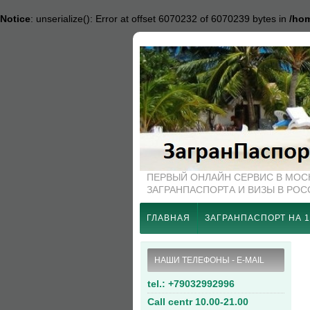
Notice
: unserialize(): Error at offset 6070232 of 6070239 bytes in
/hom
ПЕРВЫЙ ОНЛАЙН СЕРВИС В МО
ЗАГРАНПАСПОРТА И ВИЗЫ В РО
ГЛАВНАЯ
ЗАГРАНПАСПОРТ НА 1
НАШИ ТЕЛЕФОНЫ - E-MAIL
tel.: +79032992996
Call centr 10.00-21.00