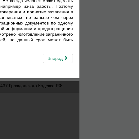
. Не всегда человек может сделать
 например из-за работы. Поэтому
товерения и принятие заявления в
канчиваться не раньше чем через
страционных документов по одному
ной информации и предотвращения
мотрено изготовление заграничного
ней, но данный срок может быть
Вперед
437 Гражданского Кодекса РФ.