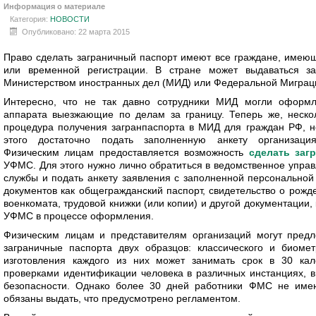
Информация о материале
Категория:
НОВОСТИ
Опубликовано: 22 марта 2015
Право сделать заграничный паспорт имеют все граждане, имею
или временной регистрации. В стране может выдаваться за
Министерством иностранных дел (МИД) или Федеральной Мигра
Интересно, что не так давно сотрудники МИД могли оформл
аппарата выезжающие по делам за границу. Теперь же, нескол
процедура получения загранпаспорта в МИД для граждан РФ, н
этого достаточно подать заполненную анкету организац
Физическим лицам предоставляется возможность
сделать заг
УФМС. Для этого нужно лично обратиться в ведомственное упр
службы и подать анкету заявления с заполненной персонально
документов как общегражданский паспорт, свидетельство о рожден
военкомата, трудовой книжки (или копии) и другой документации,
УФМС в процессе оформления.
Физическим лицам и представителям организаций могут предл
заграничные паспорта двух образцов: классического и биомет
изготовления каждого из них может занимать срок в 30 кал
проверками идентификации человека в различных инстанциях, 
безопасности. Однако более 30 дней работники ФМС не имею
обязаны выдать, что предусмотрено регламентом.