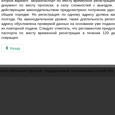
Второй вариант: загранпаспорт по месту временной регистрации
документ по месту прописки, в силу сложностей с выездом,
действующим законодательством предусмотрено получение удос
общем порядке. Но регистрация по одному адресу должна за
полгода. На законодательном уровне, такая длительность реги
адресу обусловлена проверкой данных на основании уже подан
их повторной подачи. Следует отметить, что регламентом предус
паспорта по месту временной регистрации в течение 120 д
сокращен.
Назад
ется публичной офертой, определяемой положениями статей 435, 