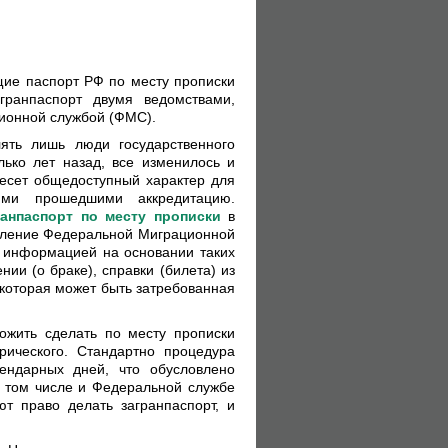
щие паспорт РФ по месту прописки
гранпаспорт двумя ведомствами,
ционной службой (ФМС).
ять лишь люди государственного
ько лет назад, все изменилось и
есет общедоступный характер для
иями прошедшими аккредитацию.
ранпаспорт по месту прописки
в
авление Федеральной Миграционной
й информацией на основании таких
ии (о браке), справки (билета) из
 которая может быть затребованная
ожить сделать по месту прописки
рического. Стандартно процедура
ендарных дней, что обусловлено
в том числе и Федеральной службе
т право делать загранпаспорт, и