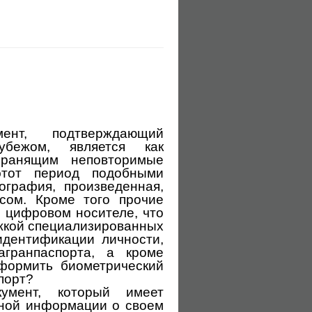
нт, подтверждающий
убежом, является как
хранящим неповторимые
этот период подобными
графия, произведенная,
сом. Кроме того прочие
 цифровом носителе, что
жкой специализированных
идентификации личности,
агранпаспорта, а кроме
формить биометрический
порт?
кумент, который имеет
нной информации о своем