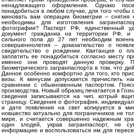
ненадлежащего оформления. Однако посе
понадобиться в любом случае, для того чтобы
миновать вам операции биометрии – снятия о
необходимы для изготовления загранпасп
фотографии? Паспорт РФ, единственный уд
документ гражданиа на территории РФ, и 
сильного пола до 27 лет необходим военн
совершеннолетия – доказательство о появл
свидетельство о рождении. Квитанция о пл
заплатить ее понадобиться согласно месту пр
именно они проводят данную проверку. 
биометрического загранпаспорта в том, что дей
Данное особенно комфортно для того, кто при
визы. К минусам допускается причислить на
сравнении с обыкновенным паспортом. Поясн
производства. Новый образец печатается в Гозн
сведения записываются на чип, котрый вщи
страницу. Сведения о фотография, индивидуал
и дате появления на свет копируется в мик
новшество актуально для пограничников не тол
мире, и считается совершенно надежным хр
один злодей, украв загранпаспорт, не с
информацию и воспользоваться им для пересе