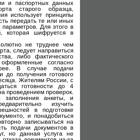
ии и паспортных данных
рта старого образца,
ния использует принципы
сть передать те или иных
параметров. Для этого в
я, которая шифруется в
олютно не труднее чем
рта, следует направиться
тва, либо фактического
 оформленные согласно
орее. В случае подачи
 до получения готового
есяца. Жителям России, с
даться готовности до 4
на проведением проверок.
х заполнения анкеты, и
едварительно изучить
решностей в подготовке
кументо, и понадобиться
овторно записываться на
сть подачи документов в
уг, но данная услуга не
 отказа документов из-за