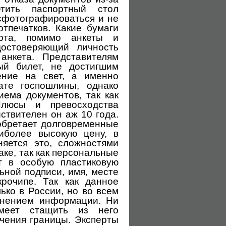
тить паспортный стол
 сфотографироваться и не
тпечатков. Какие бумаги
орта, помимо анкеты и
остоверяющий личность
анкета. Представителям
ый билет, не достигшим
ение на свет, а именно
ате госпошлины, однако
иема документов, так как
Плюсы и превосходства
ствителен он аж 10 года.
обретает долговременные
иболее высокую цену, в
яется это, сложностями
аке, так как персональные
т в особую пластиковую
ьной подписи, имя, месте
рочипе. Так как данное
ько в России, но во всем
анением информации. Ни
умеет стащить из него
чения границы. Эксперты