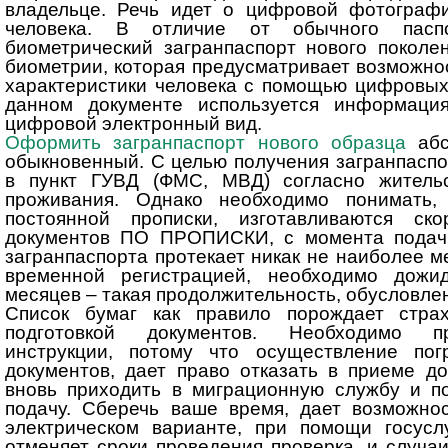
владельце. Речь идет о цифровой фотограф
человека. В отличие от обычного паспо
биометрический загранпаспорт нового поколе
биометрии, которая предусматривает возможно
характеристики человека с помощью цифровых 
данном документе используется информаци
цифровой электронный вид.
Оформить загранпаспорт нового образца
абс
обыкновенный. С целью получения загранпаспо
в пункт ГУВД (ФМС, МВД) согласно жительс
проживания. Однако необходимо понимать,
постоянной прописки, изготавливаются ск
документов ПО ПРОПИСКИ, с момента подачи
загранпаспорта протекает никак не наиболее м
временной регистрацией, необходимо дожи
месяцев – такая продолжительность, обусловле
Список бумаг как правило порождает стра
подготовкой документов. Необходимо пр
инструкции, потому что осуществление пог
документов, дает право отказать в приеме до
вновь приходить в миграционную службу и п
подачу. Сберечь ваше время, дает возможно
электрическом варианте, при помощи госусл
отменяет сроки проведения проверка, и случаи