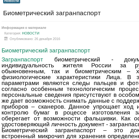
Новости
Биометрический загранпаспорт
Информация о материале
Категория:
НОВОСТИ
Опубликовано: 26 декабря 2016
Биометрический загранпаспорт
Загранпаспорт
биометрический - докуме
индивидуальность жителя России за р
обыкновенным, так и биометрическим – 
физиологические характеристики Лица. В 
параметрами являются следы пальцев и фото
согласно особенным технологическим процес
персональные сведения присутствуют в особом
же дает возможность снимать данные с поддер
приборов – сканеров. Данное упрощает ход 
контролю бумаг в роцессе изготовления з
оберегает от возможности фальшивки. Как о
удостоверяющий личность документ - загранпас
Биометрический загранпаспорт – это до
встроенный микрочип для хранения определе