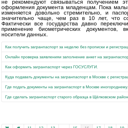
не рекомендуют связываться получением эт
оформления документа младенцам. Пока малыш
изменяется довольно стремительно, и паспо
значительно чаще, чем раз в 10 лет, что с
Фактически все государства давно переключ
применение биометрических документов, в
носители данных.
Как получить загранпаспорт за неделю без прописки и регистрац
Онлайн проверка заявленияи заполнение анкет на загранпаспор
Как оформить загранпаспорт через ГОСУСЛУГИ.
Куда подавать документы на загранпаспорт в Москве с регистра
Где подать документы на загранпаспорт в Москве иногороднему
Где сделать загранпаспорт старого образца в Щёлковском райо
11
12
13
...
15
16
17
18
19